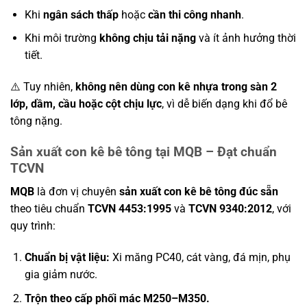
Khi
ngân sách thấp
hoặc
cần thi công nhanh
.
Khi môi trường
không chịu tải nặng
và ít ảnh hưởng thời
tiết.
⚠️ Tuy nhiên,
không nên dùng con kê nhựa trong sàn 2
lớp, dầm, cầu hoặc cột chịu lực
, vì dễ biến dạng khi đổ bê
tông nặng.
Sản xuất con kê bê tông tại MQB – Đạt chuẩn
TCVN
MQB
là đơn vị chuyên
sản xuất con kê bê tông đúc sẵn
theo tiêu chuẩn
TCVN 4453:1995
và
TCVN 9340:2012
, với
quy trình:
Chuẩn bị vật liệu:
Xi măng PC40, cát vàng, đá mịn, phụ
gia giảm nước.
Trộn theo cấp phối mác M250–M350.