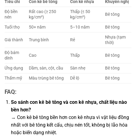
Tiêu chí
Con kê bê tông
Con kê nhựa
Khuyến nghị
Độ bền
Rất cao (≥ 250
Thấp (≤ 50
Bê tông
nén
kg/cm²)
kg/cm²)
Tuổi thọ
50+ năm
5–10 năm
Bê tông
Nhựa (tạm
Giá thành
Trung bình
Rẻ
thời)
Độ bám
Cao
Thấp
Bê tông
dính
Ứng dụng
Dầm, sàn, cột, cầu
Sàn nhẹ
Bê tông
Thẩm mỹ
Màu trùng bê tông
Dễ lộ
Bê tông
FAQ:
So sánh con kê bê tông và con kê nhựa, chất liệu nào
bền hơn?
→ Con kê bê tông bền hơn con kê nhựa vì vật liệu đồng
nhất với bê tông kết cấu, chịu nén tốt, không bị lão hóa
hoặc biến dạng nhiệt.