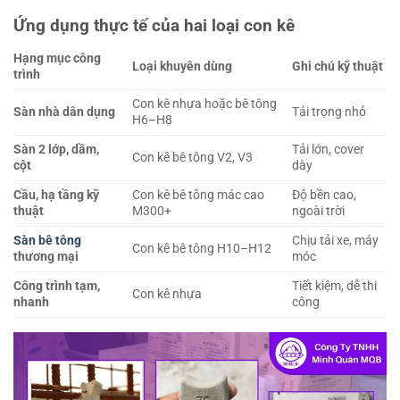
Ứng dụng thực tế của hai loại con kê
Hạng mục công
Loại khuyên dùng
Ghi chú kỹ thuật
trình
Con kê nhựa hoặc bê tông
Sàn nhà dân dụng
Tải trọng nhỏ
H6–H8
Sàn 2 lớp, dầm,
Tải lớn, cover
Con kê bê tông V2, V3
cột
dày
Cầu, hạ tầng kỹ
Con kê bê tông mác cao
Độ bền cao,
thuật
M300+
ngoài trời
Sàn bê tông
Chịu tải xe, máy
Con kê bê tông H10–H12
thương mại
móc
Công trình tạm,
Tiết kiệm, dễ thi
Con kê nhựa
nhanh
công