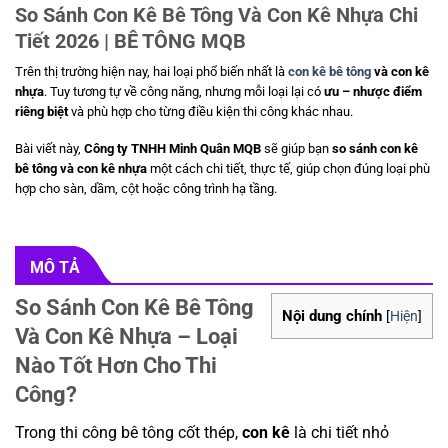
So Sánh Con Kê Bê Tông Và Con Kê Nhựa Chi
Tiết 2026 | BÊ TÔNG MQB
Trên thị trường hiện nay, hai loại phổ biến nhất là
con kê bê tông
và con kê
nhựa
. Tuy tương tự về công năng, nhưng mỗi loại lại có
ưu – nhược điểm
riêng biệt
và phù hợp cho từng điều kiện thi công khác nhau.
Bài viết này,
Công ty TNHH Minh Quân MQB
sẽ giúp bạn
so sánh con kê
bê tông và con kê nhựa
một cách chi tiết, thực tế, giúp chọn đúng loại phù
hợp cho sàn, dầm, cột hoặc công trình hạ tầng.
MÔ TẢ
So Sánh Con Kê Bê Tông
Nội dung chính
[
Hiện
]
Và Con Kê Nhựa – Loại
Nào Tốt Hơn Cho Thi
Công?
Trong thi công bê tông cốt thép,
con kê
là chi tiết nhỏ