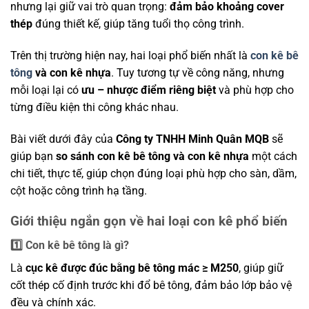
nhưng lại giữ vai trò quan trọng:
đảm bảo khoảng cover
thép
đúng thiết kế, giúp tăng tuổi thọ công trình.
Trên thị trường hiện nay, hai loại phổ biến nhất là
con kê bê
tông
và con kê nhựa
. Tuy tương tự về công năng, nhưng
mỗi loại lại có
ưu – nhược điểm riêng biệt
và phù hợp cho
từng điều kiện thi công khác nhau.
Bài viết dưới đây của
Công ty TNHH Minh Quân MQB
sẽ
giúp bạn
so sánh con kê bê tông và con kê nhựa
một cách
chi tiết, thực tế, giúp chọn đúng loại phù hợp cho sàn, dầm,
cột hoặc công trình hạ tầng.
Giới thiệu ngắn gọn về hai loại con kê phổ biến
1️⃣ Con kê bê tông là gì?
Là
cục kê được đúc bằng bê tông mác ≥ M250
, giúp giữ
cốt thép cố định trước khi đổ bê tông, đảm bảo lớp bảo vệ
đều và chính xác.