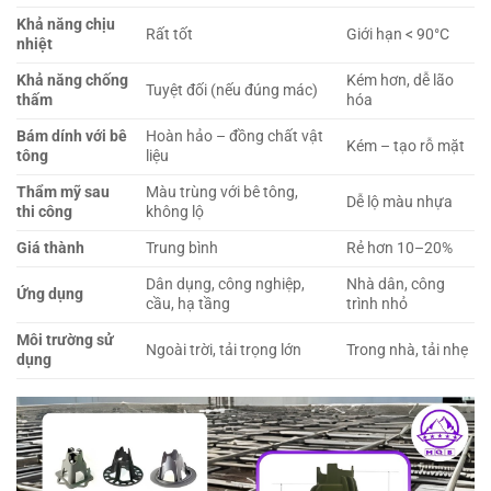
Khả năng chịu
Rất tốt
Giới hạn < 90°C
nhiệt
Khả năng chống
Kém hơn, dễ lão
Tuyệt đối (nếu đúng mác)
thấm
hóa
Bám dính với bê
Hoàn hảo – đồng chất vật
Kém – tạo rỗ mặt
tông
liệu
Thẩm mỹ sau
Màu trùng với bê tông,
Dễ lộ màu nhựa
thi công
không lộ
Giá thành
Trung bình
Rẻ hơn 10–20%
Dân dụng, công nghiệp,
Nhà dân, công
Ứng dụng
cầu, hạ tầng
trình nhỏ
Môi trường sử
Ngoài trời, tải trọng lớn
Trong nhà, tải nhẹ
dụng