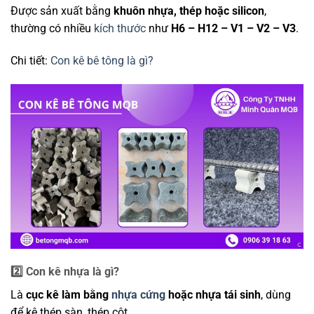
Được sản xuất bằng
khuôn nhựa, thép hoặc silicon
,
thường có nhiều
kích thước
như
H6 – H12 – V1 – V2 – V3
.
Chi tiết:
Con kê bê tông là gì?
2️⃣ Con kê nhựa là gì?
Là
cục kê làm bằng
nhựa cứng
hoặc nhựa tái sinh
, dùng
để kê thép sàn, thép cột.