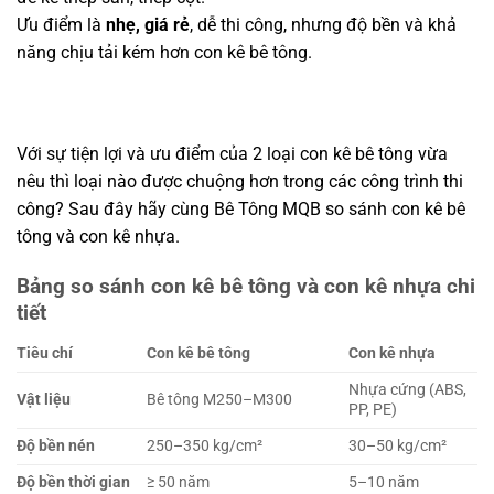
Ưu điểm là
nhẹ, giá rẻ
, dễ thi công, nhưng độ bền và khả
năng chịu tải kém hơn con kê bê tông.
Với sự tiện lợi và ưu điểm của 2 loại con kê bê tông vừa
nêu thì loại nào được chuộng hơn trong các công trình thi
công? Sau đây hãy cùng Bê Tông MQB so sánh con kê bê
tông và con kê nhựa.
Bảng so sánh con kê bê tông và con kê nhựa chi
tiết
Tiêu chí
Con kê bê tông
Con kê nhựa
Nhựa cứng (ABS,
Vật liệu
Bê tông M250–M300
PP, PE)
Độ bền nén
250–350 kg/cm²
30–50 kg/cm²
Độ bền thời gian
≥ 50 năm
5–10 năm