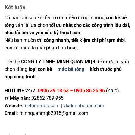
Kết luận
Cả hai loại con kê đều có ưu điểm riêng, nhưng
con kê bê
tông
vẫn là lựa chọn
tối ưu nhất cho các công trình lâu dài,
chịu tải lớn và yêu cầu kỹ thuật cao
.
Nếu bạn muốn
thi công nhanh, tiết kiệm chi phí tạm thời
,
con kê nhựa là giải pháp linh hoạt.
Liên hệ
CÔNG TY TNHH MINH QUÂN MQB
để được tư vấn
chọn đúng
loại con kê –
mác bê tông
– kích thước phù
hợp công trình
.
HOTLINE 24/7:
0906 39 18 63 – 0906 86 26 96
(Zalo)
☎️
Máy bàn:
02862 789 955
Website:
betongmqb.com
|
vlxdminhquan.com
Email:
minhquanmqb2015@gmail.com