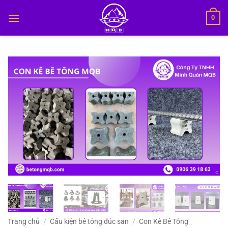
Bỏ
0
qua
nội
dung
Trang chủ
/
Cấu kiện bê tông đúc sẵn
/
Con Kê Bê Tông