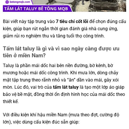
Bài viết này tập trung vào
7 tiêu chí cốt lõi
để chọn đúng cấu
kiện, giúp bạn rút ngắn thời gian đánh giá nhà cung ứng,
giảm rủi ro nghiệm thu và tăng tuổi thọ công trình.
Tấm lát taluy là gì và vì sao ngày càng được ưu
tiên ở miền Nam?
Taluy là phần mái dốc hai bên nền đường, bờ kênh, bờ
mương hoặc mái dốc công trình. Khi mưa lớn, dòng chảy
mặt tập trung theo rãnh nhỏ và “ăn” dần vào mái, gây xói
mòn. Lúc đó, vai trò của
tấm lát taluy
là tạo một lớp áo giáp
bảo vệ bề mặt, đồng thời ổn định hình học của mái dốc theo
thiết kế.
Với điều kiện khí hậu miền Nam (mưa theo đợt, cường độ
lớn), việc dùng cấu kiện đúc sẵn giúp: