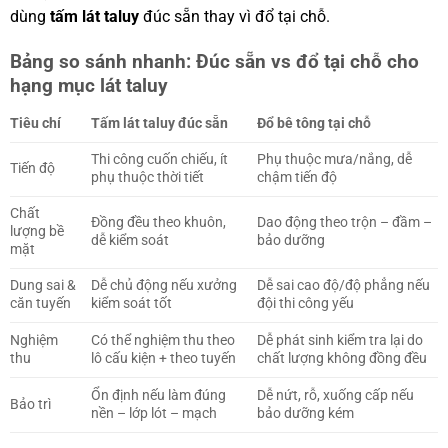
dùng
tấm lát taluy
đúc sẵn thay vì đổ tại chỗ.
Bảng so sánh nhanh: Đúc sẵn vs đổ tại chỗ cho
hạng mục lát taluy
Tiêu chí
Tấm lát taluy đúc sẵn
Đổ bê tông tại chỗ
Thi công cuốn chiếu, ít
Phụ thuộc mưa/nắng, dễ
Tiến độ
phụ thuộc thời tiết
chậm tiến độ
Chất
Đồng đều theo khuôn,
Dao động theo trộn – đầm –
lượng bề
dễ kiểm soát
bảo dưỡng
mặt
Dung sai &
Dễ chủ động nếu xưởng
Dễ sai cao độ/độ phẳng nếu
căn tuyến
kiểm soát tốt
đội thi công yếu
Nghiệm
Có thể nghiệm thu theo
Dễ phát sinh kiểm tra lại do
thu
lô cấu kiện + theo tuyến
chất lượng không đồng đều
Ổn định nếu làm đúng
Dễ nứt, rỗ, xuống cấp nếu
Bảo trì
nền – lớp lót – mạch
bảo dưỡng kém