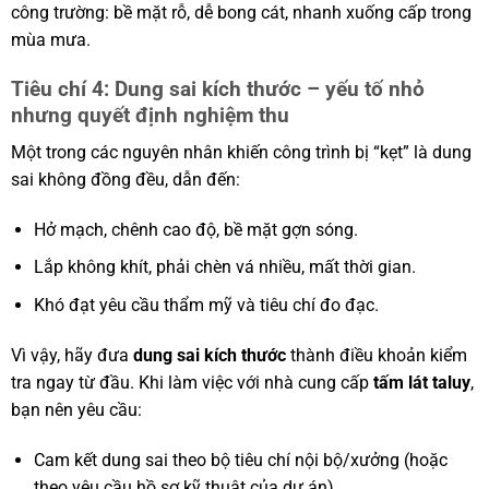
công trường: bề mặt rỗ, dễ bong cát, nhanh xuống cấp trong
mùa mưa.
Tiêu chí 4: Dung sai kích thước – yếu tố nhỏ
nhưng quyết định nghiệm thu
Một trong các nguyên nhân khiến công trình bị “kẹt” là dung
sai không đồng đều, dẫn đến:
Hở mạch, chênh cao độ, bề mặt gợn sóng.
Lắp không khít, phải chèn vá nhiều, mất thời gian.
Khó đạt yêu cầu thẩm mỹ và tiêu chí đo đạc.
Vì vậy, hãy đưa
dung sai kích thước
thành điều khoản kiểm
tra ngay từ đầu. Khi làm việc với nhà cung cấp
tấm lát taluy
,
bạn nên yêu cầu:
Cam kết dung sai theo bộ tiêu chí nội bộ/xưởng (hoặc
theo yêu cầu hồ sơ kỹ thuật của dự án).