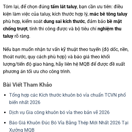
Tóm lại, để chọn đúng
tấm lát taluy
, bạn cần ưu tiên: điều
kiện làm việc của taluy, kích thước hợp lý,
mác bê tông taluy
phù hợp, kiểm soát
dung sai kích thước
, đảm bảo
bề mặt
chống trượt
, tính thi công được và bộ tiêu chí
nghiệm thu
taluy
rõ ràng.
Nếu bạn muốn nhận tư vấn kỹ thuật theo tuyến (độ dốc, nền,
thoát nước, quy cách phù hợp) và báo giá theo khối
lượng/tiến độ giao hàng, hãy liên hệ MQB để được đề xuất
phương án tối ưu cho công trình.
Bài Viết Tham Khảo
Tổng hợp các Kích thước khuôn bó vỉa chuẩn TCVN phổ
biến nhất 2026
Dịch vụ Gia công khuôn bó vỉa theo bản vẽ 2026
Báo Giá Khuôn Đúc Bó Vỉa Bằng Thép Mới Nhất 2026 Tại
Xưởng MQB