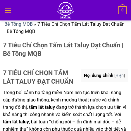
Bỏ
0
qua
nội
Bê Tông MQB
»
7 Tiêu Chí Chọn Tấm Lát Taluy Đạt Chuẩn
dung
| Bê Tông MQB
7 Tiêu Chí Chọn Tấm Lát Taluy Đạt Chuẩn |
Bê Tông MQB
7 TIÊU CHÍ CHỌN TẤM
Nội dung chính
[
Hiện
]
LÁT TALUY ĐẠT CHUẨN
Trong bối cảnh hạ tầng miền Nam liên tục triển khai nâng
cấp đường giao thông, kênh mương thoát nước và chỉnh
trang đô thị,
tấm lát taluy
đang trở thành lựa chọn ưu tiên vì
khả năng thi công nhanh và kiểm soát chất lượng tốt. Với
tấm lát taluy
, bài toán “chống xói – ổn định mái dốc – dễ
nghiệm thu” không còn phụ thuộc quá nhiều vào thời tiết và