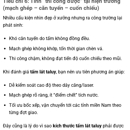
Tiêu chí 6: Tính “thi công được” tại hiện trường
(mạch ghép – căn tuyến – cuốn chiếu)
Nhiều cấu kiện nhìn đẹp ở xưởng nhưng ra công trường lại
phát sinh:
Khó căn tuyến do tấm không đồng đều.
Mạch ghép không khớp, tốn thời gian chèn vá.
Thi công chậm, không đạt tiến độ cuốn chiếu theo mũi.
Khi đánh giá
tấm lát taluy
, bạn nên ưu tiên phương án giúp:
Dễ kiểm soát cao độ theo dây căng/laser.
Mạch ghép rõ ràng, ít “điểm chết” tích nước.
Tối ưu bốc xếp, vận chuyển tới các tỉnh miền Nam theo
từng đợt giao.
Đây cũng là lý do vì sao
kích thước tấm lát taluy
phải được