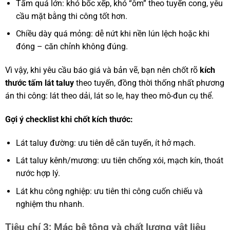
Tấm quá lớn: khó bốc xếp, khó “ôm” theo tuyến cong, yêu
cầu mặt bằng thi công tốt hơn.
Chiều dày quá mỏng: dễ nứt khi nền lún lệch hoặc khi
đóng – căn chỉnh không đúng.
Vì vậy, khi yêu cầu báo giá và bản vẽ, bạn nên chốt rõ
kích
thước tấm lát taluy
theo tuyến, đồng thời thống nhất phương
án thi công: lát theo dải, lát so le, hay theo mô-đun cụ thể.
Gợi ý checklist khi chốt kích thước:
Lát taluy đường: ưu tiên dễ căn tuyến, ít hở mạch.
Lát taluy kênh/mương: ưu tiên chống xói, mạch kín, thoát
nước hợp lý.
Lát khu công nghiệp: ưu tiên thi công cuốn chiếu và
nghiệm thu nhanh.
Tiêu chí 3: Mác bê tông và chất lượng vật liệu