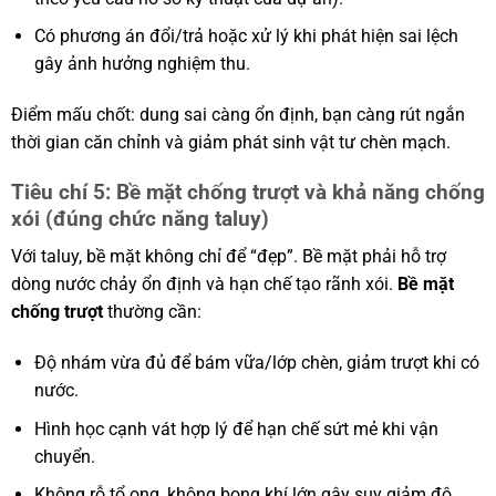
Có phương án đổi/trả hoặc xử lý khi phát hiện sai lệch
gây ảnh hưởng nghiệm thu.
Điểm mấu chốt: dung sai càng ổn định, bạn càng rút ngắn
thời gian căn chỉnh và giảm phát sinh vật tư chèn mạch.
Tiêu chí 5: Bề mặt chống trượt và khả năng chống
xói (đúng chức năng taluy)
Với taluy, bề mặt không chỉ để “đẹp”. Bề mặt phải hỗ trợ
dòng nước chảy ổn định và hạn chế tạo rãnh xói.
Bề mặt
chống trượt
thường cần:
Độ nhám vừa đủ để bám vữa/lớp chèn, giảm trượt khi có
nước.
Hình học cạnh vát hợp lý để hạn chế sứt mẻ khi vận
chuyển.
Không rỗ tổ ong, không bọng khí lớn gây suy giảm độ