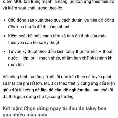
Điểm MQB tập trung mạnh là năng lực đáp ứng theo tiến độ
và kiểm soát chất lượng theo lô:
Chủ động sản xuất theo quy cách dự án, ưu tiên độ đồng
đều kích thước để thi công nhanh.
Kiểm soát bề mặt, cạnh tấm và tính ổn định của mác
theo yêu cầu hồ sơ kỹ thuật.
Tư vấn kỹ thuật theo điều kiện taluy thực tế: nền – thoát
nước – lớp lót – mạch ghép, nhằm hạn chế phát sinh khi
mưa lớn.
Với công trình hạ tầng, “một lỗi nhỏ kéo theo cả tuyến phải
sửa” là chi phí rất lớn. MQB đi theo triết lý cung ứng cấu kiện
giúp đội thi công
dễ lắp, dễ căn, dễ nghiệm thu
, hạn chế tối
đa thời gian đứng chờ tại công trường.
Kết luận: Chọn đúng ngay từ đầu để taluy bền
qua nhiều mùa mưa