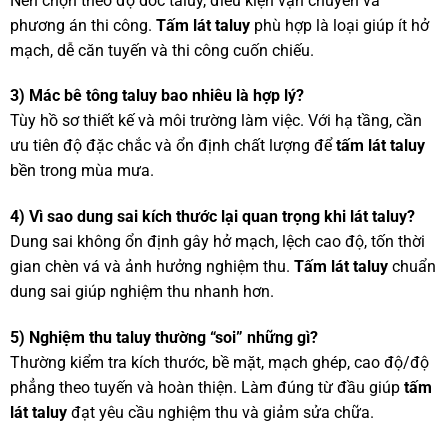
Nên chọn theo độ dốc taluy, điều kiện vận chuyển và
phương án thi công.
Tấm lát taluy
phù hợp là loại giúp ít hở
mạch, dễ căn tuyến và thi công cuốn chiếu.
3) Mác bê tông taluy bao nhiêu là hợp lý?
Tùy hồ sơ thiết kế và môi trường làm việc. Với hạ tầng, cần
ưu tiên độ đặc chắc và ổn định chất lượng để
tấm lát taluy
bền trong mùa mưa.
4) Vì sao dung sai kích thước lại quan trọng khi lát taluy?
Dung sai không ổn định gây hở mạch, lệch cao độ, tốn thời
gian chèn vá và ảnh hưởng nghiệm thu.
Tấm lát taluy
chuẩn
dung sai giúp nghiệm thu nhanh hơn.
5) Nghiệm thu taluy thường “soi” những gì?
Thường kiểm tra kích thước, bề mặt, mạch ghép, cao độ/độ
phẳng theo tuyến và hoàn thiện. Làm đúng từ đầu giúp
tấm
lát taluy
đạt yêu cầu nghiệm thu và giảm sửa chữa.