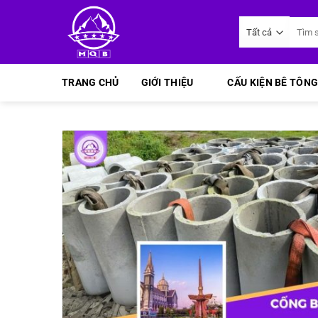
Bỏ
Tìm
qua
kiếm:
nội
dung
TRANG CHỦ
GIỚI THIỆU
CẤU KIỆN BÊ TÔNG