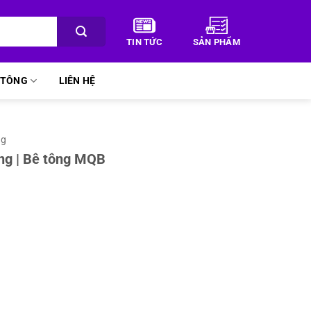
TIN TỨC
SẢN PHẨM
Ê TÔNG
LIÊN HỆ
ng
ơng | Bê tông MQB