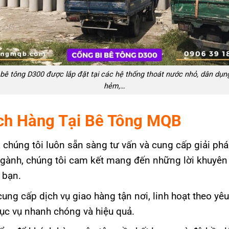
 bê tông D300 được lắp đặt tại các hệ thống thoát nước nhỏ, dân dụn
hẻm,…
ch Hàng Tại Bê Tông MQB
a chúng tôi luôn sẵn sàng tư vấn và cung cấp giải ph
gành, chúng tôi cam kết mang đến những lời khuyên v
 bạn.
cung cấp dịch vụ giao hàng tận nơi, linh hoạt theo yê
ục vụ nhanh chóng và hiệu quả.