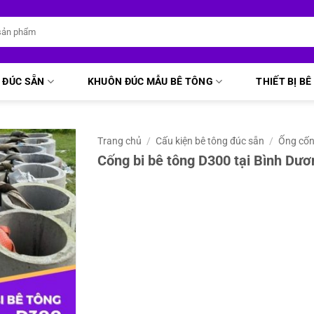
 ĐÚC SẴN
KHUÔN ĐÚC MẪU BÊ TÔNG
THIẾT BỊ B
Trang chủ
/
Cấu kiện bê tông đúc sẵn
/
Ống cố
Cống bi bê tông D300 tại Bình Dư