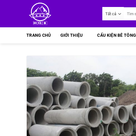
Bỏ
Tìm
qua
kiếm:
nội
dung
TRANG CHỦ
GIỚI THIỆU
CẤU KIỆN BÊ TÔNG