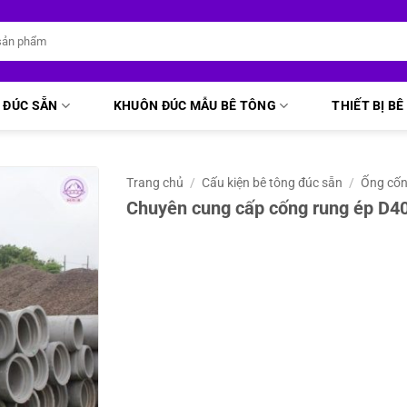
 ĐÚC SẴN
KHUÔN ĐÚC MẪU BÊ TÔNG
THIẾT BỊ B
Trang chủ
/
Cấu kiện bê tông đúc sẵn
/
Ống cố
Chuyên cung cấp cống rung ép D400