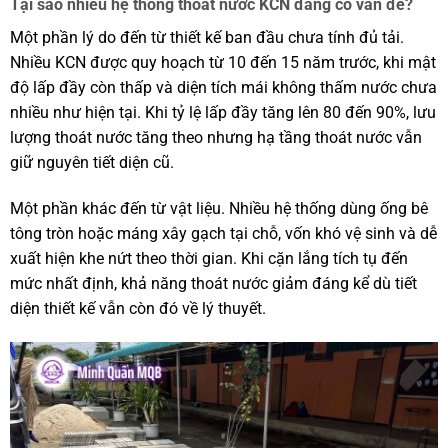
Tại sao nhiều hệ thống thoát nước KCN đang có vấn đề?
Một phần lý do đến từ thiết kế ban đầu chưa tính đủ tải.
Nhiều KCN được quy hoạch từ 10 đến 15 năm trước, khi mật
độ lấp đầy còn thấp và diện tích mái không thấm nước chưa
nhiều như hiện tại. Khi tỷ lệ lấp đầy tăng lên 80 đến 90%, lưu
lượng thoát nước tăng theo nhưng hạ tầng thoát nước vẫn
giữ nguyên tiết diện cũ.
Một phần khác đến từ vật liệu. Nhiều hệ thống dùng ống bê
tông tròn hoặc máng xây gạch tại chỗ, vốn khó vệ sinh và dễ
xuất hiện khe nứt theo thời gian. Khi cặn lắng tích tụ đến
mức nhất định, khả năng thoát nước giảm đáng kể dù tiết
diện thiết kế vẫn còn đó về lý thuyết.