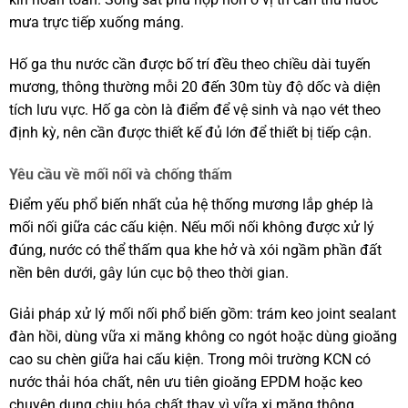
mưa trực tiếp xuống máng.
Hố ga thu nước cần được bố trí đều theo chiều dài tuyến
mương, thông thường mỗi 20 đến 30m tùy độ dốc và diện
tích lưu vực. Hố ga còn là điểm để vệ sinh và nạo vét theo
định kỳ, nên cần được thiết kế đủ lớn để thiết bị tiếp cận.
Yêu cầu về mối nối và chống thấm
Điểm yếu phổ biến nhất của hệ thống mương lắp ghép là
mối nối giữa các cấu kiện. Nếu mối nối không được xử lý
đúng, nước có thể thấm qua khe hở và xói ngầm phần đất
nền bên dưới, gây lún cục bộ theo thời gian.
Giải pháp xử lý mối nối phổ biến gồm: trám keo joint sealant
đàn hồi, dùng vữa xi măng không co ngót hoặc dùng gioăng
cao su chèn giữa hai cấu kiện. Trong môi trường KCN có
nước thải hóa chất, nên ưu tiên gioăng EPDM hoặc keo
chuyên dụng chịu hóa chất thay vì vữa xi măng thông