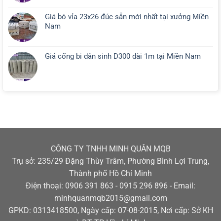
Giá bó vỉa 23x26 đúc sẵn mới nhất tại xưởng Miền
Nam
Giá cống bi dân sinh D300 dài 1m tại Miền Nam
CÔNG TY TNHH MINH QUÂN MQB
Trụ sở: 235/29 Đặng Thùy Trâm, Phường Bình Lợi Trung,
Thành phố Hồ Chí Minh
Điện thoại: 0906 391 863 - 0915 296 896 - Email:
minhquanmqb2015@gmail.com
GPKD: 0313418500, Ngày cấp: 07-08-2015, Nơi cấp: Sở KH