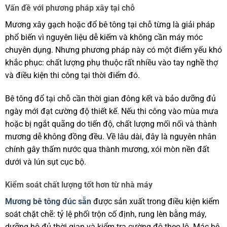
Vấn đề với phương pháp xây tại chỗ
Mương xây gạch hoặc đổ bê tông tại chỗ từng là giải pháp
phổ biến vì nguyên liệu dễ kiếm và không cần máy móc
chuyên dụng. Nhưng phương pháp này có một điểm yếu khó
khắc phục: chất lượng phụ thuộc rất nhiều vào tay nghề thợ
và điều kiện thi công tại thời điểm đó.
Bê tông đổ tại chỗ cần thời gian đông kết và bảo dưỡng đủ
ngày mới đạt cường độ thiết kế. Nếu thi công vào mùa mưa
hoặc bị ngắt quãng do tiến độ, chất lượng mối nối và thành
mương dễ không đồng đều. Về lâu dài, đây là nguyên nhân
chính gây thấm nước qua thành mương, xói mòn nền đất
dưới và lún sụt cục bộ.
Kiểm soát chất lượng tốt hơn từ nhà máy
Mương bê tông đúc sẵn
được sản xuất trong điều kiện kiểm
soát chặt chẽ: tỷ lệ phối trộn cố định, rung lèn bằng máy,
dưỡng hộ đủ thời gian và kiểm tra cường độ theo lô. Mác bê