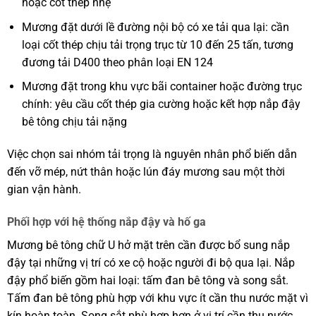
hoặc cốt thép nhẹ
Mương đặt dưới lề đường nội bộ có xe tải qua lại: cần
loại cốt thép chịu tải trọng trục từ 10 đến 25 tấn, tương
đương tải D400 theo phân loại EN 124
Mương đặt trong khu vực bãi container hoặc đường trục
chính: yêu cầu cốt thép gia cường hoặc kết hợp nắp đậy
bê tông chịu tải nặng
Việc chọn sai nhóm tải trọng là nguyên nhân phổ biến dẫn
đến vỡ mép, nứt thân hoặc lún đáy mương sau một thời
gian vận hành.
Phối hợp với hệ thống nắp đậy và hố ga
Mương bê tông chữ U hở mặt trên cần được bổ sung nắp
đậy tại những vị trí có xe cộ hoặc người đi bộ qua lại. Nắp
đậy phổ biến gồm hai loại: tấm đan bê tông và song sắt.
Tấm đan bê tông phù hợp với khu vực ít cần thu nước mặt vì
kín hoàn toàn. Song sắt phù hợp hơn ở vị trí cần thu nước