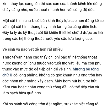
kính thủy lực càng lớn thì sức cản của thành kênh lên dòng
chảy càng nhỏ, nước thoát nhanh hơn với cùng độ dốc.
Mặt cắt hình chữ U có bán kính thủy lực cao hơn đáng kể so
với mặt cắt hình thang hay hình tam giác cùng diện tích.
Đây là lý do kỹ thuật cốt lõi khiến thiết kế chữ U được ưu tiên
trong các hệ thống thoát nước yêu cầu lưu lượng cao.
Vệ sinh và nạo vét dễ hơn rất nhiều
Thực tế vận hành cho thấy chi phí bảo trì hệ thống thoát
nước không chỉ phụ thuộc vào tuổi thọ vật liệu mà còn phụ
thuộc vào mức độ dễ tiếp cận để vệ sinh.
Mương bê tông
chữ U
có lòng phẳng, không có góc khuất như ống tròn hay
góc nhọn như máng xây gạch. Máy bơm hút bùn, xe hút
hầm cầu hoặc nhân công thủ công đều có thể tiếp cận và
làm sạch hiệu quả hơn.
Khi so sánh với cống tròn đặt ngầm, sự khác biệt càng rõ