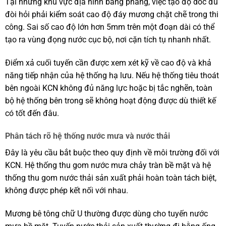
Tại những khu vực địa hình bằng phẳng, việc tạo độ dốc đủ
đòi hỏi phải kiểm soát cao độ đáy mương chặt chẽ trong thi
công. Sai số cao độ lớn hơn 5mm trên một đoạn dài có thể
tạo ra vùng đọng nước cục bộ, nơi cặn tích tụ nhanh nhất.
Điểm xả cuối tuyến cần được xem xét kỹ về cao độ và khả
năng tiếp nhận của hệ thống hạ lưu. Nếu hệ thống tiêu thoát
bên ngoài KCN không đủ năng lực hoặc bị tắc nghẽn, toàn
bộ hệ thống bên trong sẽ không hoạt động được dù thiết kế
có tốt đến đâu.
Phân tách rõ hệ thống nước mưa và nước thải
Đây là yêu cầu bắt buộc theo quy định về môi trường đối với
KCN. Hệ thống thu gom nước mưa chảy tràn bề mặt và hệ
thống thu gom nước thải sản xuất phải hoàn toàn tách biệt,
không được phép kết nối với nhau.
Mương bê tông chữ U thường được dùng cho tuyến nước