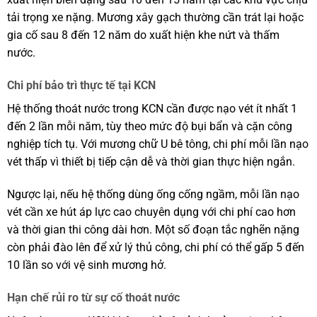
tải trọng xe nặng. Mương xây gạch thường cần trát lại hoặc
gia cố sau 8 đến 12 năm do xuất hiện khe nứt và thấm
nước.
Chi phí bảo trì thực tế tại KCN
Hệ thống thoát nước trong KCN cần được nạo vét ít nhất 1
đến 2 lần mỗi năm, tùy theo mức độ bụi bẩn và cặn công
nghiệp tích tụ. Với mương chữ U bê tông, chi phí mỗi lần nạo
vét thấp vì thiết bị tiếp cận dễ và thời gian thực hiện ngắn.
Ngược lại, nếu hệ thống dùng ống cống ngầm, mỗi lần nạo
vét cần xe hút áp lực cao chuyên dụng với chi phí cao hơn
và thời gian thi công dài hơn. Một số đoạn tắc nghẽn nặng
còn phải đào lên để xử lý thủ công, chi phí có thể gấp 5 đến
10 lần so với vệ sinh mương hở.
Hạn chế rủi ro từ sự cố thoát nước