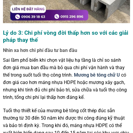
Lý do 3: Chi phí vòng đời thấp hơn so với các giải
pháp thay thế
Nhìn xa hơn chi phí đầu tư ban đầu
Sai lầm phổ biến khi chọn vật liệu hạ tầng là chỉ so sánh
đơn giá mua ban đầu mà bỏ qua chi phí vận hành và thay
thế trong suốt tuổi thọ công trình.
Mương bê tông chữ U
có
đơn giá cao hơn máng nhựa HDPE hoặc mương xây gạch,
nhưng khi tính đủ chi phí bảo trì, sửa chữa và tuổi thọ công
trình, tổng chi phí lại thấp hơn đáng kể.
Tuổi thọ thiết kế của mương bê tông cốt thép đúc sẵn
thường từ 30 đến 50 năm khi được thi công đúng kỹ thuật
và bảo trì định kỳ. Trong khi đó, máng nhựa HDPE có thể
xuất hiện biến dạng sau 10 đến 15 năm tại các khu vực chịu