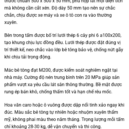
thước chuẩn 500 x 500 x 50 mm, phù hợp lát mọi diện tích
mà không cần cắt xén. Độ dày 50 mm tạo nên sự chắc
chắn, chịu được xe máy và xe ô tô con ra vào thường
xuyên.
Bên trong tấm được bố trí lưới thép 6 cây phi 6 a100x200,
tạo khung chịu lực đồng đều. Lưới thép được đặt đúng vị
trí thiết kế, neo chắc vào lớp bê tông bảo vệ, chống nứt gãy
khi chịu tải trọng động.
Mác bê tông đạt M200, được kiểm soát nghiêm ngặt tại
nhà máy. Cường độ nén trung bình trên 20 MPa giúp sản
phẩm vượt xa yêu cầu lát sân thông thường. Bề mặt được
rung ép bán khô, chống thấm tốt và hạn chế rêu mốc.
Hoa văn caro hoặc ô vuông được dập nổi tinh xảo ngay khi
đúc. Màu sắc bê tông tự nhiên hoặc nhuộm xuyên thẩm
mỹ, không phai màu theo năm tháng. Trọng lượng mỗi tấm
chỉ khoảng 28-30 kg, dễ vận chuyển và thi công.